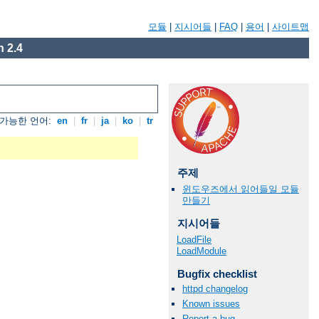
모듈
|
지시어들
|
FAQ
|
용어
|
사이트맵
 2.4
가능한 언어:
en
|
fr
|
ja
|
ko
|
tr
주제
윈도우즈에서 읽어들일 모듈
만들기
지시어들
LoadFile
LoadModule
Bugfix checklist
httpd changelog
Known issues
Report a bug