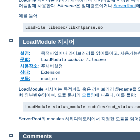
LoadFile 지시어는 서버가 시작하거나 재시작할때 지정한 목적
어들일때 사용한다.
Filename
은 절대경로이거나
ServerRoot
에
예를 들어:
LoadFile libexec/libxmlparse.so
LoadModule
지시어
설명:
목적파일이나 라이브러리를 읽어들이고, 사용가능한
문법:
LoadModule
module filename
사용장소:
주서버설정
상태:
Extension
모듈:
mod_so
LoadModule 지시어는 목적파일 혹은 라이브러리
filename
을 
형 외부변수명이며, 모듈 문서의
모듈명
에 나온다. 예를 들면:
LoadModule status_module modules/mod_status.s
ServerRoot의 modules 하위디렉토리에서 지정한 모듈을 읽
Comments