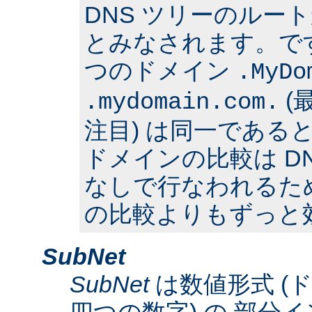
DNS ツリーのルー
とみなされます。で
つのドメイン
.MyDo
(
.mydomain.com.
注目) は同一である
ドメインの比較は D
なしで行なわれるた
の比較よりもずっと
SubNet
SubNet
は数値形式 (
四つの数字) の 部分