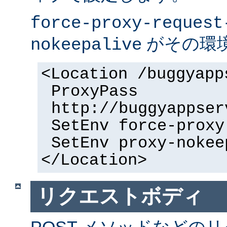
force-proxy-request
がその環
nokeepalive
<Location /buggyapp
ProxyPass
http://buggyappser
SetEnv force-proxy
SetEnv proxy-nokee
</Location>
リクエストボディ
POST メソッドなどの