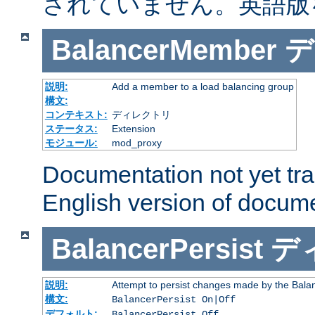
されていません。英語版
BalancerMember
デ
説明:
Add a member to a load balancing group
構文:
コンテキスト:
ディレクトリ
ステータス:
Extension
モジュール:
mod_proxy
Documentation not yet tr
English version of docum
BalancerPersist
デ
説明:
Attempt to persist changes made by the Bala
構文:
BalancerPersist On|Off
デフォルト:
BalancerPersist Off