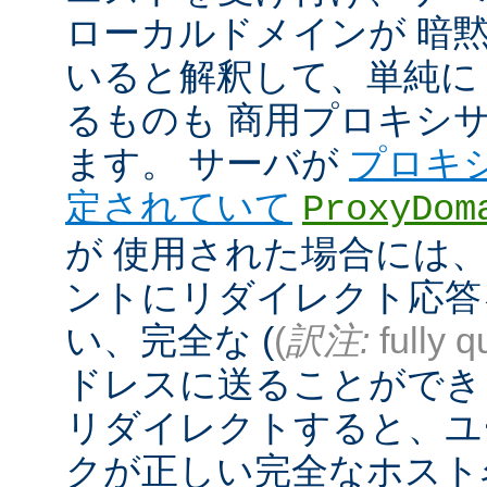
ローカルドメインが 暗
いると解釈して、単純に
るものも 商用プロキシ
ます。 サーバが
プロキ
定されていて
ProxyDom
が 使用された場合には、A
ントにリダイレクト応答
い、完全な (
(
訳注:
fully q
ドレスに送ることができ
リダイレクトすると、ユ
クが正しい完全なホスト