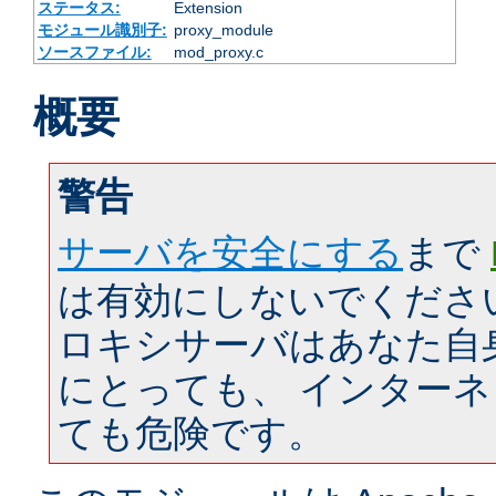
ステータス:
Extension
モジュール識別子:
proxy_module
ソースファイル:
mod_proxy.c
概要
警告
サーバを安全にする
まで
は有効にしないでくださ
ロキシサーバはあなた自
にとっても、 インター
ても危険です。