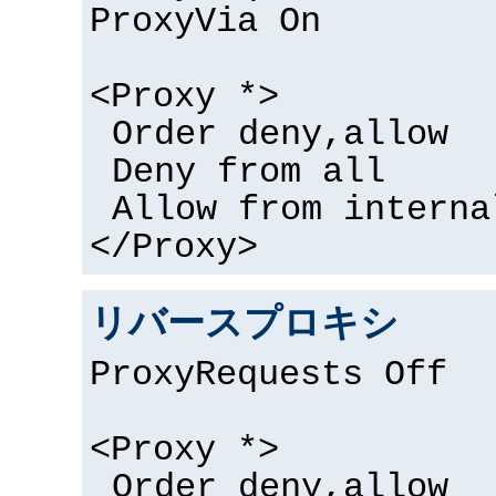
ProxyVia On
<Proxy *>
Order deny,allow
Deny from all
Allow from interna
</Proxy>
リバースプロキシ
ProxyRequests Off
<Proxy *>
Order deny,allow