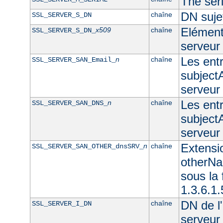
The seri
DN sujet
chaîne
SSL_SERVER_S_DN
Elément 
x509
chaîne
SSL_SERVER_S_DN_
serveur
Les ent
n
chaîne
SSL_SERVER_SAN_Email_
subjectA
serveur
Les ent
n
chaîne
SSL_SERVER_SAN_DNS_
subjectA
serveu
Extensi
n
chaîne
SSL_SERVER_SAN_OTHER_dnsSRV_
otherNam
sous l
1.3.6.1
DN de l'
chaîne
SSL_SERVER_I_DN
serveur