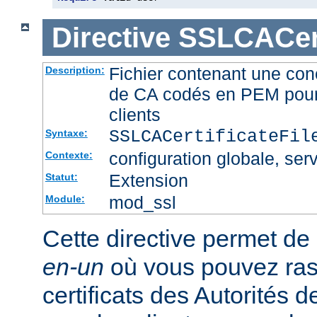
Directive
SSLCACert
Fichier contenant une conc
Description:
de CA codés en PEM pour l
clients
SSLCACertificateFi
Syntaxe:
configuration globale, serv
Contexte:
Extension
Statut:
mod_ssl
Module:
Cette directive permet de d
en-un
où vous pouvez ras
certificats des Autorités d