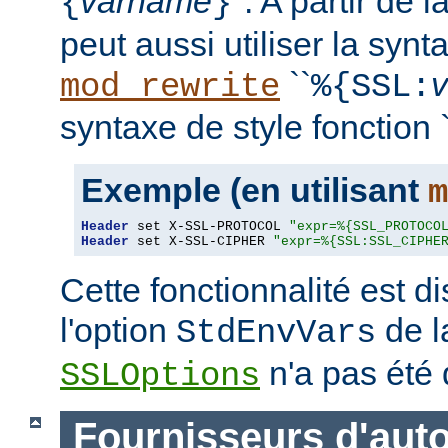
varname
''. A partir de 
{
}
peut aussi utiliser la synt
``
mod_rewrite
%{SSL:
syntaxe de style fonction `
Exemple (en utilisant
m
Header
 set X-SSL-PROTOCOL 
"expr=%{SSL_PROTOCO
Header
 set X-SSL-CIPHER 
"expr=%{SSL:SSL_CIPHE
Cette fonctionnalité est 
l'option
de l
StdEnvVars
n'a pas été 
SSLOptions
Fournisseurs d'auto