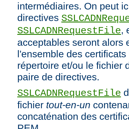
intermédiaires. On peut ici
directives
SSLCADNRequ
,
SSLCADNRequestFile
acceptables seront alors e
l'ensemble des certificat
répertoire et/ou le fichier 
paire de directives.
d
SSLCADNRequestFile
fichier
tout-en-un
contena
concaténation des certifi
PEM.