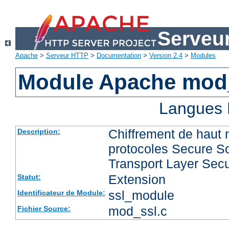
Serveu
Apache
>
Serveur HTTP
>
Documentation
>
Version 2.4
>
Modules
Module Apache mod
Langues 
Chiffrement de haut 
Description:
protocoles Secure So
Transport Layer Secu
Extension
Statut:
ssl_module
Identificateur de Module:
mod_ssl.c
Fichier Source: