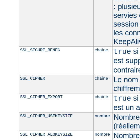
: plusie
servies
session 
les con
KeepAliv
si
chaîne
SSL_SECURE_RENEG
true
est sup
contrair
Le nom 
chaîne
SSL_CIPHER
chiffre
si
chaîne
SSL_CIPHER_EXPORT
true
est un 
Nombre 
nombre
SSL_CIPHER_USEKEYSIZE
(réellem
Nombre 
nombre
SSL_CIPHER_ALGKEYSIZE