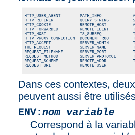
HTTP_USER_AGENT        PATH_INFO             A
HTTP_REFERER           QUERY_STRING          S
HTTP_COOKIE            REMOTE_HOST           A
HTTP_FORWARDED         REMOTE_IDENT          T
HTTP_HOST              IS_SUBREQ             T
HTTP_PROXY_CONNECTION  DOCUMENT_ROOT         T
HTTP_ACCEPT            SERVER_ADMIN          T
THE_REQUEST            SERVER_NAME           T
REQUEST_FILENAME       SERVER_PORT           T
REQUEST_METHOD         SERVER_PROTOCOL       T
REQUEST_SCHEME         REMOTE_ADDR           T
REQUEST_URI            REMOTE_USER
Dans ces contextes, deux
peuvent aussi être utilisés
ENV:
nom_variable
Correspond à la variab