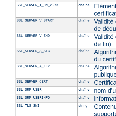
Elément
x509
chaîne
SSL_SERVER_I_DN_
certific
Validité
chaîne
SSL_SERVER_V_START
de dédu
Validité
chaîne
SSL_SERVER_V_END
de fin)
Algorith
chaîne
SSL_SERVER_A_SIG
du certi
Algorith
chaîne
SSL_SERVER_A_KEY
publique
Certifi
chaîne
SSL_SERVER_CERT
nom d'u
chaîne
SSL_SRP_USER
informat
chaîne
SSL_SRP_USERINFO
Contenu
string
SSL_TLS_SNI
supporté