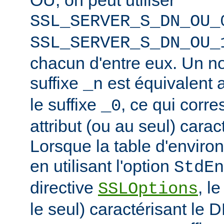
SSL_SERVER_S_DN_OU_
SSL_SERVER_S_DN_OU_
chacun d'entre eux. Un n
suffixe
est équivalent
_n
le suffixe
, ce qui corr
_0
attribut (ou au seul) carac
Lorsque la table d'enviro
en utilisant l'option
StdEn
directive
, l
SSLOptions
le seul) caractérisant le 