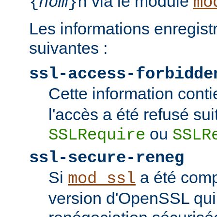
via le module
{
nom
}n
mo
Les informations enregist
suivantes :
ssl-access-forbidde
Cette information conti
l'accès a été refusé sui
ou
SSLRequire
SSLR
ssl-secure-reneg
Si
a été comp
mod_ssl
version d'OpenSSL qui