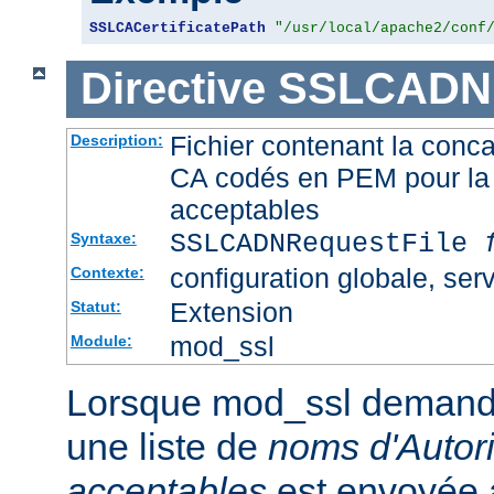
SSLCACertificatePath
"/usr/local/apache2/conf
Directive
SSLCADNR
Fichier contenant la conca
Description:
CA codés en PEM pour la 
acceptables
SSLCADNRequestFile
Syntaxe:
configuration globale, serv
Contexte:
Extension
Statut:
mod_ssl
Module:
Lorsque mod_ssl demande u
une liste de
noms d'Autori
acceptables
est envoyée a