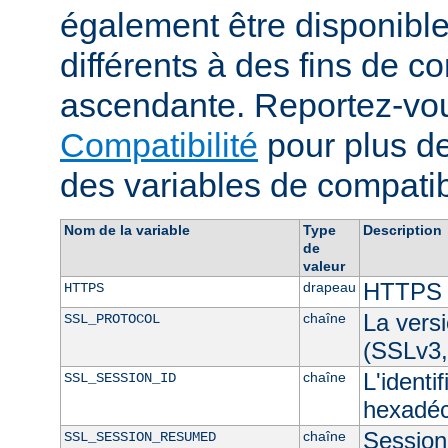
également être disponibl
différents à des fins de co
ascendante. Reportez-vou
Compatibilité
pour plus de
des variables de compatibi
Nom de la variable
Type
Description
de
valeur
HTTPS e
drapeau
HTTPS
La vers
chaîne
SSL_PROTOCOL
(SSLv3,
L'identi
chaîne
SSL_SESSION_ID
hexadéc
Session 
chaîne
SSL_SESSION_RESUMED