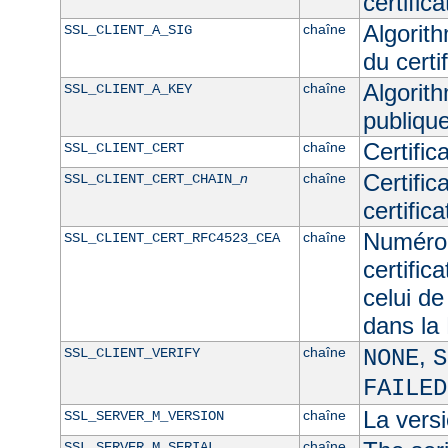
certifica
Algorith
chaîne
SSL_CLIENT_A_SIG
du certif
Algorith
chaîne
SSL_CLIENT_A_KEY
publique
Certific
chaîne
SSL_CLIENT_CERT
Certific
n
chaîne
SSL_CLIENT_CERT_CHAIN_
certific
Numéro 
chaîne
SSL_CLIENT_CERT_RFC4523_CEA
certific
celui de
dans l
,
chaîne
SSL_CLIENT_VERIFY
NONE
S
FAILED
La versi
chaîne
SSL_SERVER_M_VERSION
chaîne
SSL_SERVER_M_SERIAL