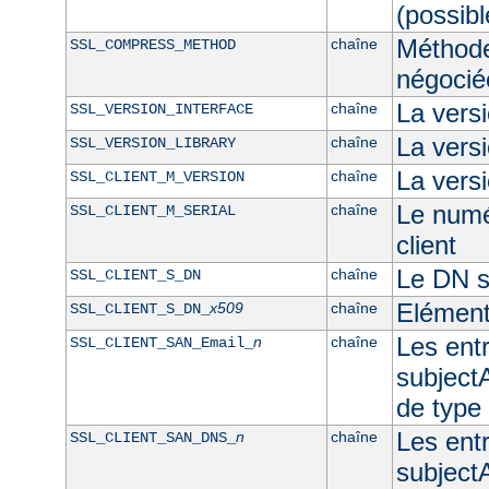
(possibl
Méthod
chaîne
SSL_COMPRESS_METHOD
négocié
La vers
chaîne
SSL_VERSION_INTERFACE
La ver
chaîne
SSL_VERSION_LIBRARY
La versi
chaîne
SSL_CLIENT_M_VERSION
Le numér
chaîne
SSL_CLIENT_M_SERIAL
client
Le DN su
chaîne
SSL_CLIENT_S_DN
Elément
x509
chaîne
SSL_CLIENT_S_DN_
Les ent
n
chaîne
SSL_CLIENT_SAN_Email_
subjectA
de type
Les ent
n
chaîne
SSL_CLIENT_SAN_DNS_
subjectA