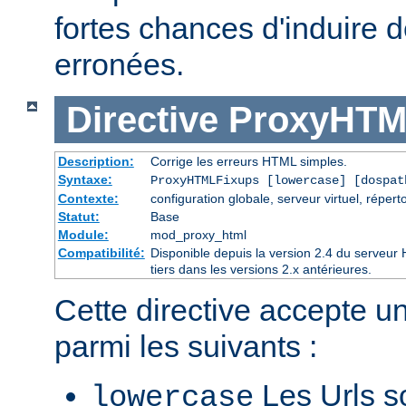
fortes chances d'induire
erronées.
Directive
ProxyHTM
Description:
Corrige les erreurs HTML simples.
Syntaxe:
ProxyHTMLFixups [lowercase] [dospat
Contexte:
configuration globale, serveur virtuel, réperto
Statut:
Base
Module:
mod_proxy_html
Compatibilité:
Disponible depuis la version 2.4 du serveu
tiers dans les versions 2.x antérieures.
Cette directive accepte u
parmi les suivants :
Les Urls so
lowercase