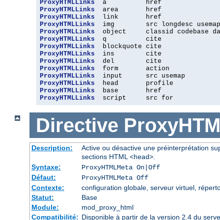
ProxyHTMLLinks
ProxyHTMLLinks
ProxyHTMLLinks
ProxyHTMLLinks
ProxyHTMLLinks
ProxyHTMLLinks
ProxyHTMLLinks
ProxyHTMLLinks
ProxyHTMLLinks
ProxyHTMLLinks
ProxyHTMLLinks
ProxyHTMLLinks
ProxyHTMLLinks
ProxyHTMLLinks
  script     src for
Directive
ProxyHTM
Description:
Active ou désactive une préinterprétation 
sections HTML
.
<head>
Syntaxe:
ProxyHTMLMeta On|Off
Défaut:
ProxyHTMLMeta Off
Contexte:
configuration globale, serveur virtuel, réperto
Statut:
Base
Module:
mod_proxy_html
Compatibilité:
Disponible à partir de la version 2.4 du se