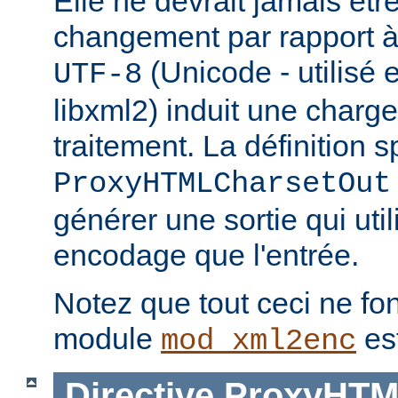
Elle ne devrait jamais être 
changement par rapport à 
(Unicode - utilisé 
UTF-8
libxml2) induit une charg
traitement. La définition s
ProxyHTMLCharsetOut
générer une sortie qui uti
encodage que l'entrée.
Notez que tout ceci ne fon
module
es
mod_xml2enc
Directive
ProxyHTM