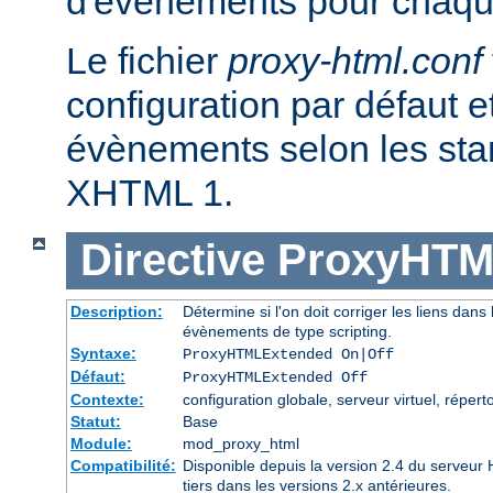
d'évènements pour chaqu
Le fichier
proxy-html.conf
configuration par défaut et
évènements selon les st
XHTML 1.
Directive
ProxyHTM
Description:
Détermine si l'on doit corriger les liens dans l
évènements de type scripting.
Syntaxe:
ProxyHTMLExtended On|Off
Défaut:
ProxyHTMLExtended Off
Contexte:
configuration globale, serveur virtuel, réperto
Statut:
Base
Module:
mod_proxy_html
Compatibilité:
Disponible depuis la version 2.4 du serveu
tiers dans les versions 2.x antérieures.