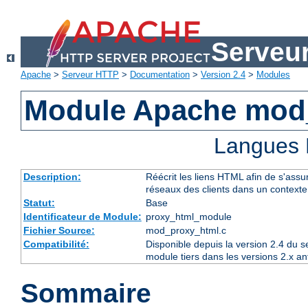
Serveu
Apache
>
Serveur HTTP
>
Documentation
>
Version 2.4
>
Modules
Module Apache mod
Langues 
Description:
Réécrit les liens HTML afin de s'assur
réseaux des clients dans un context
Statut:
Base
Identificateur de Module:
proxy_html_module
Fichier Source:
mod_proxy_html.c
Compatibilité:
Disponible depuis la version 2.4 du 
module tiers dans les versions 2.x an
Sommaire