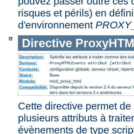
pouvez passer outre ces c
risques et périls) en défin
d'environnement
PROXY
Directive
ProxyHTM
Description:
Spécifie les attributs à traiter comme des é
Syntaxe:
ProxyHTMLEvents
attribut [attribut 
Contexte:
configuration globale, serveur virtuel, réperto
Statut:
Base
Module:
mod_proxy_html
Compatibilité:
Disponible depuis la version 2.4 du serveu
tiers dans les versions 2.x antérieures.
Cette directive permet de 
plusieurs attributs à trai
évènements de type script