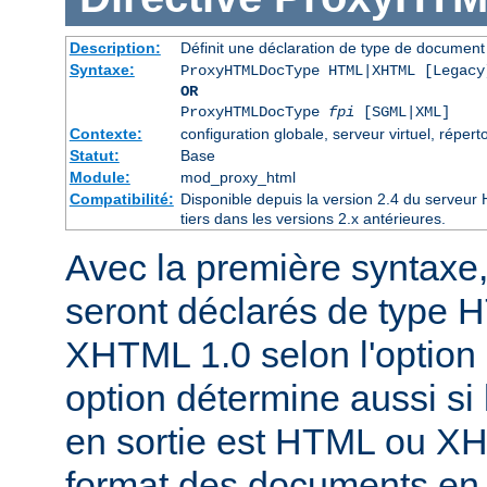
Description:
Définit une déclaration de type de docume
Syntaxe:
ProxyHTMLDocType HTML|XHTML [Legacy
OR
ProxyHTMLDocType
fpi
[SGML|XML]
Contexte:
configuration globale, serveur virtuel, réperto
Statut:
Base
Module:
mod_proxy_html
Compatibilité:
Disponible depuis la version 2.4 du serveu
tiers dans les versions 2.x antérieures.
Avec la première syntaxe
seront déclarés de type 
XHTML 1.0 selon l'option 
option détermine aussi si 
en sortie est HTML ou X
format des documents en