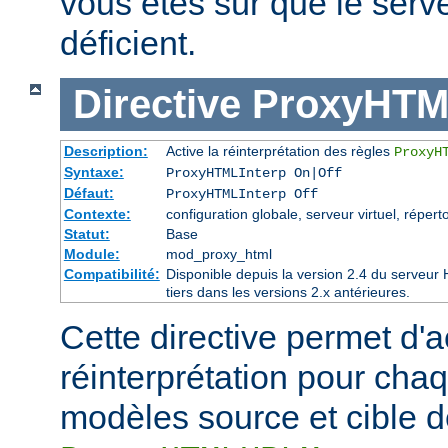
vous êtes sûr que le serve
déficient.
Directive
ProxyHTM
Description:
Active la réinterprétation des règles
ProxyH
Syntaxe:
ProxyHTMLInterp On|Off
Défaut:
ProxyHTMLInterp Off
Contexte:
configuration globale, serveur virtuel, réperto
Statut:
Base
Module:
mod_proxy_html
Compatibilité:
Disponible depuis la version 2.4 du serveu
tiers dans les versions 2.x antérieures.
Cette directive permet d'ac
réinterprétation pour cha
modèles source et cible de