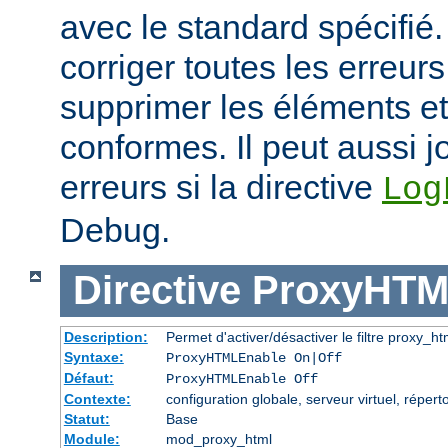
avec le standard spécifié.
corriger toutes les erreurs
supprimer les éléments et
conformes. Il peut aussi j
erreurs si la directive
Log
Debug.
Directive
ProxyHTM
Description:
Permet d'activer/désactiver le filtre proxy_ht
Syntaxe:
ProxyHTMLEnable On|Off
Défaut:
ProxyHTMLEnable Off
Contexte:
configuration globale, serveur virtuel, réperto
Statut:
Base
Module:
mod_proxy_html