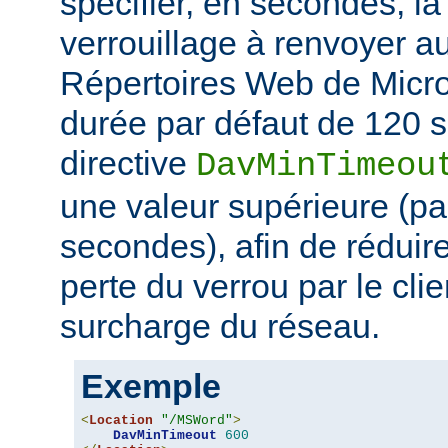
spécifier, en secondes, l
verrouillage à renvoyer au
Répertoires Web de Micro
durée par défaut de 120 s
directive
DavMinTimeou
une valeur supérieure (p
secondes), afin de réduire
perte du verrou par le clie
surcharge du réseau.
Exemple
<
Location
"/MSWord"
>
DavMinTimeout
600