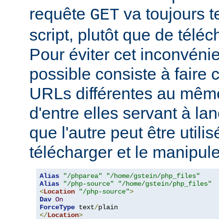
requête
va toujours t
GET
script, plutôt que de télé
Pour éviter cet inconvéni
possible consiste à faire
URLs différentes au même
d'entre elles servant à lanc
que l'autre peut être utili
télécharger et le manipul
Alias
"/phparea"
"/home/gstein/php_files"
Alias
"/php-source"
"/home/gstein/php_files"
<
Location
"/php-source"
>
Dav
On
ForceType
 text
/
</
Location
>