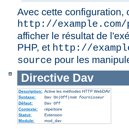
Avec cette configuration, o
http://example.com/
afficher le résultat de l'e
PHP, et
http://exampl
pour les manipul
source
Directive
Dav
Description:
Active les méthodes HTTP WebDAV
Syntaxe:
Dav On|Off|
nom fournisseur
Défaut:
Dav Off
Contexte:
répertoire
Statut:
Extension
Module:
mod_dav