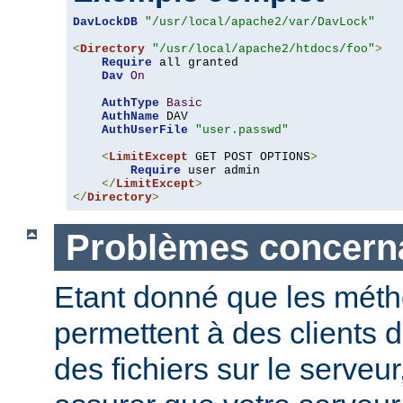
DavLockDB
"/usr/local/apache2/var/DavLock"
<
Directory
"/usr/local/apache2/htdocs/foo"
>
Require
 all granted

Dav
On
AuthType
Basic
AuthName
 DAV

AuthUserFile
"user.passwd"
<
LimitExcept
 GET POST OPTIONS
>
Require
 user admin

</
LimitExcept
>
</
Directory
>
Problèmes concerna
Etant donné que les mét
permettent à des clients 
des fichiers sur le serveu