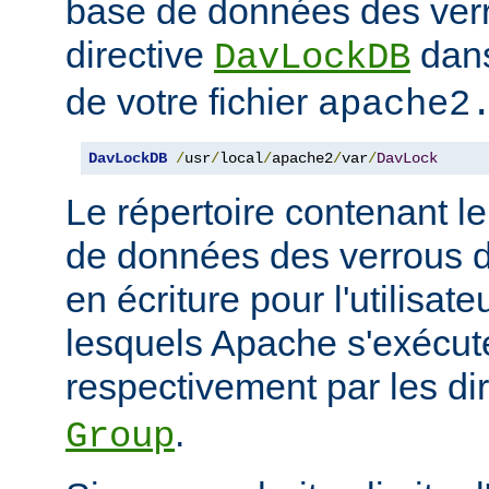
base de données des ver
directive
dans
DavLockDB
de votre fichier
apache2
DavLockDB
/
usr
/
local
/
apache2
/
var
/
DavLock
Le répertoire contenant le
de données des verrous do
en écriture pour l'utilisat
lesquels Apache s'exécute
respectivement par les di
.
Group