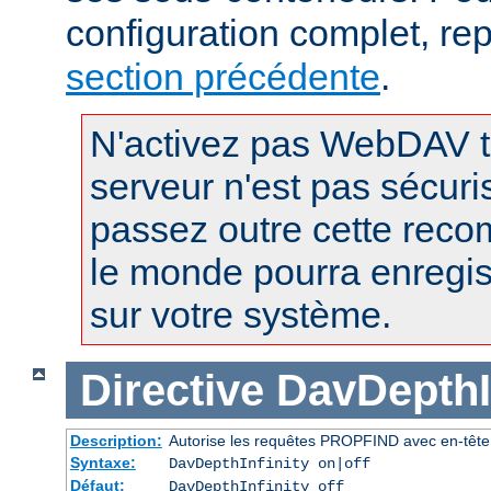
configuration complet, re
section précédente
.
N'activez pas WebDAV t
serveur n'est pas sécuri
passez outre cette reco
le monde pourra enregist
sur votre système.
Directive
DavDepthIn
Description:
Autorise les requêtes PROPFIND avec en-tête D
Syntaxe:
DavDepthInfinity on|off
Défaut:
DavDepthInfinity off