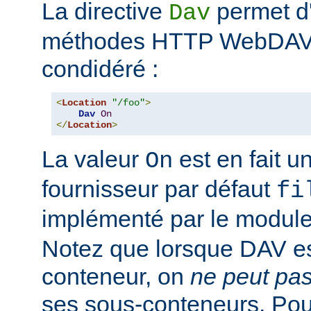
La directive
permet d'
Dav
méthodes HTTP WebDAV p
condidéré :
<
Location
"/foo"
>
Dav
On
</
Location
>
La valeur
est en fait un
On
fournisseur par défaut
fi
implémenté par le modul
Notez que lorsque DAV es
conteneur, on
ne peut pa
ses sous-conteneurs. Po