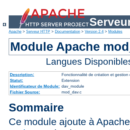
Serveu
Apache
>
Serveur HTTP
>
Documentation
>
Version 2.4
>
Modules
Module Apache mod
Langues Disponible
Description:
Fonctionnalité de création et gestion
Statut:
Extension
Identificateur de Module:
dav_module
Fichier Source:
mod_dav.c
Sommaire
Ce module ajoute à Apache 