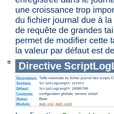
une croissance trop impor
du fichier journal due à l
de requête de grandes tail
permet de modifier cette t
la valeur par défaut est d
Directive
ScriptLog
Description:
Taille maximale du fichier journal des scripts 
Syntaxe:
ScriptLogLength
octets
Défaut:
ScriptLogLength 10385760
Contexte:
configuration globale, serveur virtuel
Statut:
Base
Module:
,
mod_cgi
mod_cgid