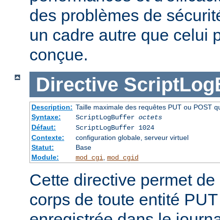
des problèmes de sécurité 
un cadre autre que celui p
conçue.
Directive
ScriptLog
Description:
Taille maximale des requêtes PUT ou POST qui 
Syntaxe:
ScriptLogBuffer
octets
Défaut:
ScriptLogBuffer 1024
Contexte:
configuration globale, serveur virtuel
Statut:
Base
Module:
,
mod_cgi
mod_cgid
Cette directive permet de l
corps de toute entité PU
enregistrée dans le journa