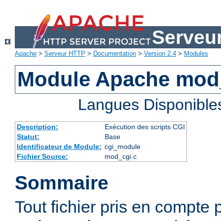
Serveu
Apache
>
Serveur HTTP
>
Documentation
>
Version 2.4
>
Modules
Module Apache mod
Langues Disponible
Description:
Exécution des scripts CGI
Statut:
Base
Identificateur de Module:
cgi_module
Fichier Source:
mod_cgi.c
Sommaire
Tout fichier pris en compte 