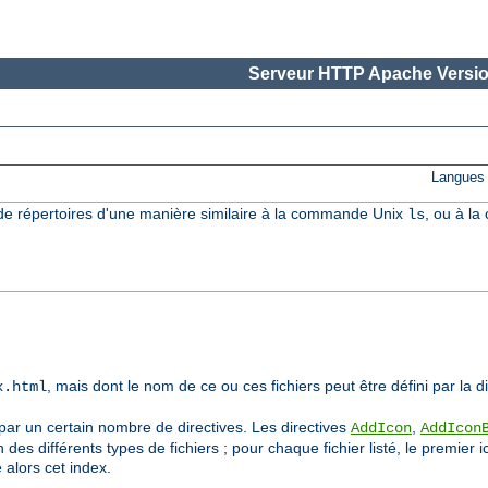
Serveur HTTP Apache Versio
Langues 
e répertoires d'une manière similaire à la commande Unix
, ou à l
ls
, mais dont le nom de ce ou ces fichiers peut être défini par la d
x.html
 par un certain nombre de directives. Les directives
,
AddIcon
AddIcon
n des différents types de fichiers ; pour chaque fichier listé, le premie
e alors cet index.