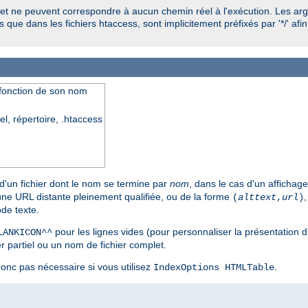
et ne peuvent correspondre à aucun chemin réel à l'exécution. Les a
 que dans les fichiers htaccess, sont implicitement préfixés par '*/' afin
n fonction de son nom
el, répertoire, .htaccess
 d'un fichier dont le nom se termine par
nom
, dans le cas d'un affichag
 une URL distante pleinement qualifiée, ou de la forme
(
alttext
,
url
)
de texte.
pour les lignes vides (pour personnaliser la présentation du
LANKICON^^
 partiel ou un nom de fichier complet.
 donc pas nécessaire si vous utilisez
.
IndexOptions HTMLTable