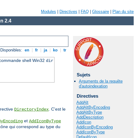
Modules
|
Directives
|
FAQ
|
Glossaire
|
Plan du site
n 2.4
Disponibles:
en
|
fr
|
ja
|
ko
|
tr
a commande shell Win32
dir
Sujets
Arguments de la requête
d'autoindexation
Directives
AddAlt
AddAltByEncoding
irective
. C'est le
DirectoryIndex
AddAltByType
AddDescription
et
ByEncoding
AddIconByType
AddIcon
r icône qui correspond au type du
AddIconByEncoding
AddIconByType
DefaultIcon