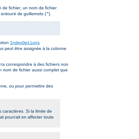
 de fichier, un nom de fichier
 entouré de guillemets (
).
"
option
IndexOptions
qui peut être assignée à la colonne
urra correspondre à des fichiers non
un nom de fichier aussi complet que
lonne, ou pour permettre des
aractères. Si la limite de
at pourrait en affecter toute