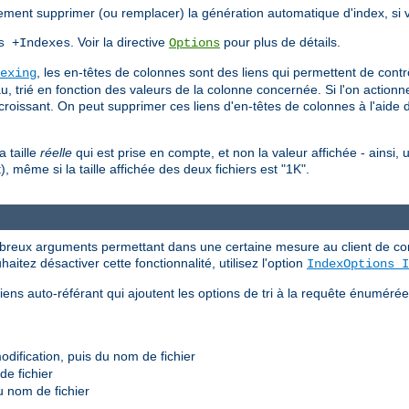
ement supprimer (ou remplacer) la génération automatique d'index, si v
. Voir la directive
pour plus de détails.
s +Indexes
Options
, les en-têtes de colonnes sont des liens qui permettent de contrôle
exing
eau, trié en fonction des valeurs de la colonne concernée. Si l'on actio
écroissant. On peut supprimer ces liens d'en-têtes de colonnes à l'aide d
a taille
réelle
qui est prise en compte, et non la valeur affichée - ainsi, 
, même si la taille affichée des deux fichiers est "1K".
reux arguments permettant dans une certaine mesure au client de contr
uhaitez désactiver cette fonctionnalité, utilisez l'option
IndexOptions I
ens auto-référant qui ajoutent les options de tri à la requête énuméré
modification, puis du nom de fichier
de fichier
du nom de fichier