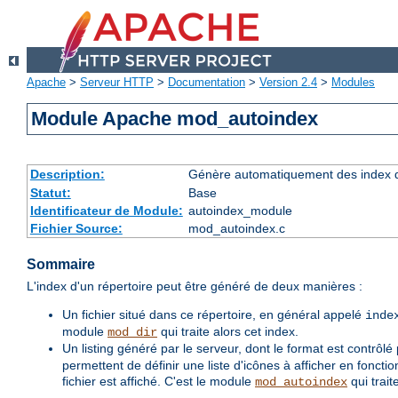
Apache
>
Serveur HTTP
>
Documentation
>
Version 2.4
>
Modules
Module Apache mod_autoindex
Description:
Génère automatiquement des index d
Statut:
Base
Identificateur de Module:
autoindex_module
Fichier Source:
mod_autoindex.c
Sommaire
L'index d'un répertoire peut être généré de deux manières :
Un fichier situé dans ce répertoire, en général appelé
inde
module
qui traite alors cet index.
mod_dir
Un listing généré par le serveur, dont le format est contrôlé
permettent de définir une liste d'icônes à afficher en fonctio
fichier est affiché. C'est le module
qui trait
mod_autoindex