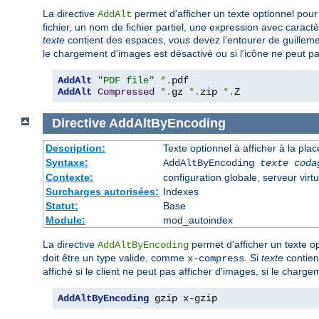
La directive
permet d'afficher un texte optionnel pour 
AddAlt
fichier, un nom de fichier partiel, une expression avec caract
texte
contient des espaces, vous devez l'entourer de guilleme
le chargement d'images est désactivé ou si l'icône ne peut pa
AddAlt
"PDF file"
*.
AddAlt
Compressed
*.
gz 
*.
zip 
*.
Z
Directive
AddAltByEncoding
Description:
Texte optionnel à afficher à la pl
Syntaxe:
AddAltByEncoding
texte
coda
Contexte:
configuration globale, serveur virtu
Surcharges autorisées:
Indexes
Statut:
Base
Module:
mod_autoindex
La directive
permet d'afficher un texte op
AddAltByEncoding
doit être un type valide, comme
. Si
texte
contien
x-compress
affiché si le client ne peut pas afficher d'images, si le charg
AddAltByEncoding
 gzip x-gzip