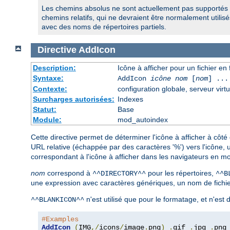
Les chemins absolus ne sont actuellement pas supportés 
chemins relatifs, qui ne devraient être normalement utilisés
avec des noms de répertoires partiels.
Directive
AddIcon
Description:
Icône à afficher pour un fichier e
Syntaxe:
AddIcon
icône
nom
[
nom
] ...
Contexte:
configuration globale, serveur virtu
Surcharges autorisées:
Indexes
Statut:
Base
Module:
mod_autoindex
Cette directive permet de déterminer l'icône à afficher à côté
URL relative (échappée par des caractères '%') vers l'icône,
correspondant à l'icône à afficher dans les navigateurs en mo
nom
correspond à
pour les répertoires,
^^DIRECTORY^^
^^B
une expression avec caractères génériques, un nom de fichier
n'est utilisé que pour le formatage, et n'est
^^BLANKICON^^
#Examples
AddIcon
(
IMG
,/
icons
/
image
.
png
)
.
gif 
.
jpg 
.