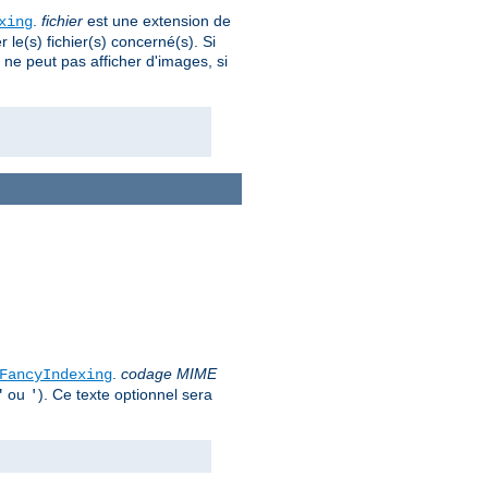
.
fichier
est une extension de
xing
le(s) fichier(s) concerné(s). Si
nt ne peut pas afficher d'images, si
.
codage MIME
FancyIndexing
ou
). Ce texte optionnel sera
"
'