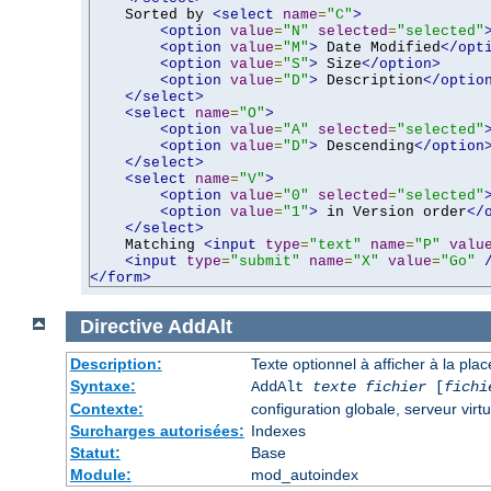
    Sorted by 
<select
name
=
"C"
>
<option
value
=
"N"
selected
=
"selected"
<option
value
=
"M"
>
 Date Modified
</opt
<option
value
=
"S"
>
 Size
</option>
<option
value
=
"D"
>
 Description
</optio
</select>
<select
name
=
"O"
>
<option
value
=
"A"
selected
=
"selected"
<option
value
=
"D"
>
 Descending
</option
</select>
<select
name
=
"V"
>
<option
value
=
"0"
selected
=
"selected"
<option
value
=
"1"
>
 in Version order
</
</select>
    Matching 
<input
type
=
"text"
name
=
"P"
valu
<input
type
=
"submit"
name
=
"X"
value
=
"Go"
</form>
Directive
AddAlt
Description:
Texte optionnel à afficher à la pla
Syntaxe:
AddAlt
texte
fichier
[
fichi
Contexte:
configuration globale, serveur virtu
Surcharges autorisées:
Indexes
Statut:
Base
Module:
mod_autoindex