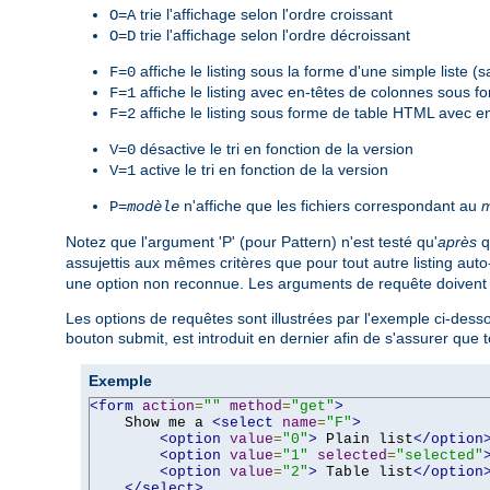
trie l'affichage selon l'ordre croissant
O=A
trie l'affichage selon l'ordre décroissant
O=D
affiche le listing sous la forme d'une simple liste 
F=0
affiche le listing avec en-têtes de colonnes sous 
F=1
affiche le listing sous forme de table HTML avec e
F=2
désactive le tri en fonction de la version
V=0
active le tri en fonction de la version
V=1
n'affiche que les fichiers correspondant au
m
P=
modèle
Notez que l'argument 'P' (pour Pattern) n'est testé qu'
après
q
assujettis aux mêmes critères que pour tout autre listing aut
une option non reconnue. Les arguments de requête doivent êt
Les options de requêtes sont illustrées par l'exemple ci-desso
bouton submit, est introduit en dernier afin de s'assurer que
Exemple
<form
action
=
""
method
=
"get"
>
    Show me a 
<select
name
=
"F"
>
<option
value
=
"0"
>
 Plain list
</option
<option
value
=
"1"
selected
=
"selected"
<option
value
=
"2"
>
 Table list
</option
</select>