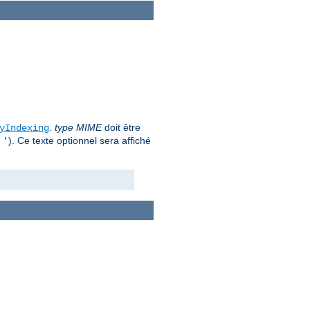
.
type MIME
doit être
yIndexing
u
). Ce texte optionnel sera affiché
'