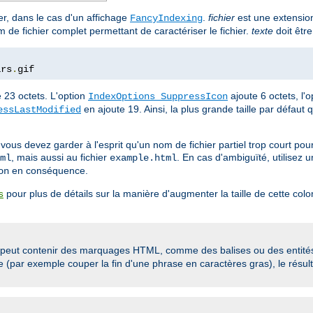
ier, dans le cas d'un affichage
.
fichier
est une extension
FancyIndexing
de fichier complet permettant de caractériser le fichier.
texte
doit être
ars
.
gif
e 23 octets. L'option
ajoute 6 octets, l'
IndexOptions SuppressIcon
en ajoute 19. Ainsi, la plus grande taille par défaut 
essLastModified
 vous devez garder à l'esprit qu'un nom de fichier partiel trop court po
, mais aussi au fichier
. En cas d'ambiguïté, utilisez 
ml
example.html
en conséquence.
on
pour plus de détails sur la manière d'augmenter la taille de cette co
s
peut contenir des marquages HTML, comme des balises ou des entités c
se (par exemple couper la fin d'une phrase en caractères gras), le résult