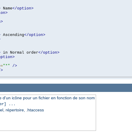
>
 Name
</option>
ion>
n>
>
 Ascending
</option>
>
>
 in Normal order
</option>
option>
e
=
"*"
/>
/>
ce d'un icône pour un fichier en fonction de son nom
er
] ...
el, répertoire, .htaccess