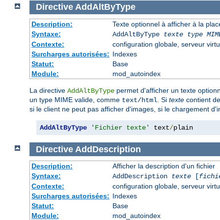
Directive
AddAltByType
Description:
Texte optionnel à afficher à la pla
Syntaxe:
AddAltByType
texte
type MIM
Contexte:
configuration globale, serveur virtu
Surcharges autorisées:
Indexes
Statut:
Base
Module:
mod_autoindex
La directive
permet d'afficher un texte optionn
AddAltByType
un type MIME valide, comme
. Si
texte
contient de
text/html
si le client ne peut pas afficher d'images, si le chargement d'
AddAltByType
'Fichier texte'
 text
/
plain
Directive
AddDescription
Description:
Afficher la description d'un fichier
Syntaxe:
AddDescription
texte
[
fichi
Contexte:
configuration globale, serveur virtu
Surcharges autorisées:
Indexes
Statut:
Base
Module:
mod_autoindex