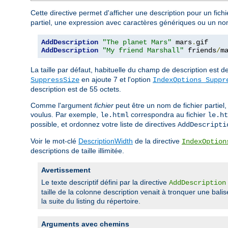
Cette directive permet d'afficher une description pour un fich
partiel, une expression avec caractères génériques ou un nom 
AddDescription
"The planet Mars"
 mars
.
AddDescription
"My friend Marshall"
 friends
/
m
La taille par défaut, habituelle du champ de description est d
en ajoute 7 et l'option
SuppressSize
IndexOptions Suppr
description est de 55 octets.
Comme l'argument
fichier
peut être un nom de fichier partiel,
voulus. Par exemple,
correspondra au fichier
le.html
le.ht
possible, et ordonnez votre liste de directives
AddDescripti
Voir le mot-clé
DescriptionWidth
de la directive
IndexOption
descriptions de taille illimitée.
Avertissement
Le texte descriptif défini par la directive
AddDescription
taille de la colonne description venait à tronquer une bali
la suite du listing du répertoire.
Arguments avec chemins