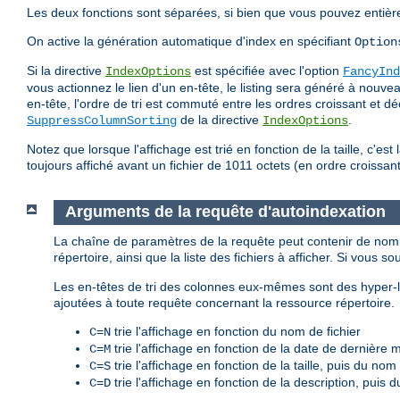
Les deux fonctions sont séparées, si bien que vous pouvez entièr
On active la génération automatique d'index en spécifiant
Option
Si la directive
est spécifiée avec l'option
IndexOptions
FancyInd
vous actionnez le lien d'un en-tête, le listing sera généré à nouv
en-tête, l'ordre de tri est commuté entre les ordres croissant et d
de la directive
.
SuppressColumnSorting
IndexOptions
Notez que lorsque l'affichage est trié en fonction de la taille, c'est l
toujours affiché avant un fichier de 1011 octets (en ordre croissant)
Arguments de la requête d'autoindexation
La chaîne de paramètres de la requête peut contenir de nomb
répertoire, ainsi que la liste des fichiers à afficher. Si vous so
Les en-têtes de tri des colonnes eux-mêmes sont des hyper-li
ajoutées à toute requête concernant la ressource répertoire.
trie l'affichage en fonction du nom de fichier
C=N
trie l'affichage en fonction de la date de dernière 
C=M
trie l'affichage en fonction de la taille, puis du nom 
C=S
trie l'affichage en fonction de la description, puis 
C=D