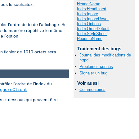
HeaderName
ous le souhaitez.
IndexHeadInsert
IndexIgnore
IndexIgnoreReset
IndexOptions
r l'ordre de tri de l'affichage. Si
IndexOrderDefault
nne de manière répétitive le même
IndexStyleSheet
e l'option
ReadmeName
Traitement des bugs
un fichier de 1010 octets sera
Journal des modifications de
httpd
Problèmes connus
Signaler un bug
Voir aussi
ôler l'ordre de l'index du
.
gnoreClient
Commentaires
es ci-dessous qui peuvent être