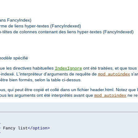
(sans FancyIndex)
forme de liens hyper-textes (FancyIndexed)
n-têtes de colonnes contenant des liens hyper-textes (FancyIndexed)
odèle
spécifié
ue les directives habituelles
ont été traitées, et que tous
IndexIgnore
o-indexé. L'interpréteur d'arguments de requête de
s'ar
mod_autoindex
re bien formés, selon la table ci-dessus.
us, qui peut être copié et collé dans un fichier header.html. Notez que 
 tous les arguments ont été interprétés avant que
ne re
mod_autoindex
>
>
 Fancy list
</option>
>