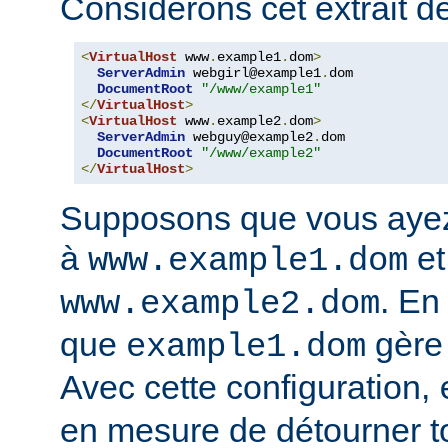
Considérons cet extrait de
<
VirtualHost
 www
.
example1
.
dom
>
ServerAdmin
 webgirl@example1
.
dom

DocumentRoot
"/www/example1"
</
VirtualHost
>
<
VirtualHost
 www
.
example2
.
dom
>
ServerAdmin
 webguy@example2
.
dom

DocumentRoot
"/www/example2"
</
VirtualHost
>
Supposons que vous ayez
à
et
www.example1.dom
. En
www.example2.dom
que
gère
example1.dom
Avec cette configuration,
en mesure de détourner tou