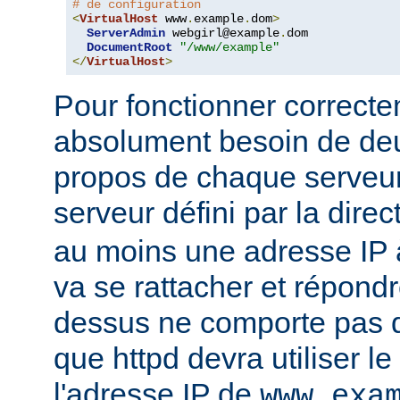
# de configuration
<
VirtualHost
 www
.
example
.
dom
>
ServerAdmin
 webgirl@example
.
dom

DocumentRoot
"/www/example"
</
VirtualHost
>
Pour fonctionner correcte
absolument besoin de deu
propos de chaque serveur 
serveur défini par la direc
au moins une adresse IP à
va se rattacher et répondr
dessus ne comporte pas d'
que httpd devra utiliser l
l'adresse IP de
www.exa