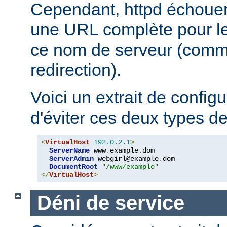
Cependant, httpd échouera
une URL complète pour le 
ce nom de serveur (comm
redirection).
Voici un extrait de config
d'éviter ces deux types d
<
VirtualHost
192.0
.
2.1
>
ServerName
 www
.
example
.
dom

ServerAdmin
 webgirl@example
.
dom

DocumentRoot
"/www/example"
</
VirtualHost
>
Déni de service