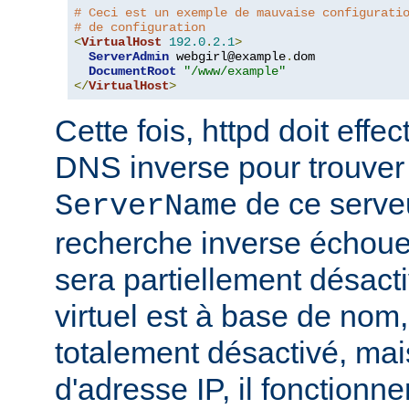
# Ceci est un exemple de mauvaise configurati
# de configuration
<
VirtualHost
192.0
.
2.1
>
ServerAdmin
 webgirl@example
.
dom

DocumentRoot
"/www/example"
</
VirtualHost
>
Cette fois, httpd doit eff
DNS inverse pour trouver
de ce serveur
ServerName
recherche inverse échoue,
sera partiellement désacti
virtuel est à base de nom, 
totalement désactivé, mais
d'adresse IP, il fonctionn